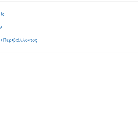
ίο
ν
ι Περιβάλλοντος