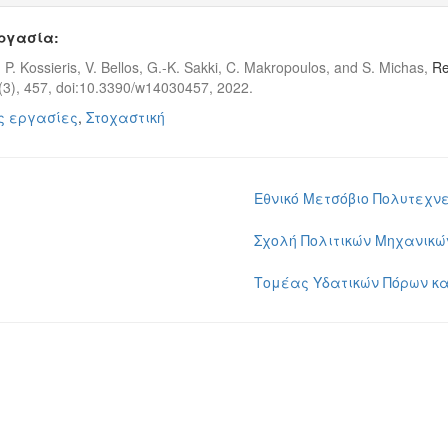
εργασία:
s, P. Kossieris, V. Bellos, G.-K. Sakki, C. Makropoulos, and S. Michas,
Re
 (3), 457, doi:10.3390/w14030457, 2022.
ς εργασίες
,
Στοχαστική
Εθνικό Μετσόβιο Πολυτεχνε
Σχολή Πολιτικών Μηχανικώ
Τομέας Υδατικών Πόρων κα