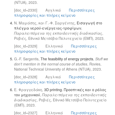
(NTUA), 2023.
[doc_id=2330]
Αγγλικά
Περισσότερες
πληροφορίες και πλήρες κείμενο
Ν. Μαμάσης, και Γ.-Φ. Σαργέντης,
Εισαγωγή στο
πλέγμα νερού-ενέργειας-τροφίμων
,
Παραλειπόμενα της εκπαιδευτικής διαδικασίας
,
Ροβιές, Εθνικό Μετσόβιο Πολυτεχνείο (ΕΜΠ), 2023.
[doc_id=2329]
Ελληνικά
Περισσότερες
πληροφορίες και πλήρες κείμενο
G.-F. Sargentis,
Τhe feasibility of energy projects
,
Stuff we
don't mention in the normal course of studies
, Rovies,
National Technical University of Athens (NTUA), 2023.
[doc_id=2328]
Αγγλικά
Περισσότερες
πληροφορίες και πλήρες κείμενο
Ε. Φραγγεδάκη,
3D printing. Προοπτικές και ο ρόλος
του μηχανικού
,
Παραλειπόμενα της εκπαιδευτικής
διαδικασίας
, Ροβιές, Εθνικό Μετσόβιο Πολυτεχνείο
(ΕΜΠ), 2023.
[doc_id=2327]
Ελληνικά
Περισσότερες