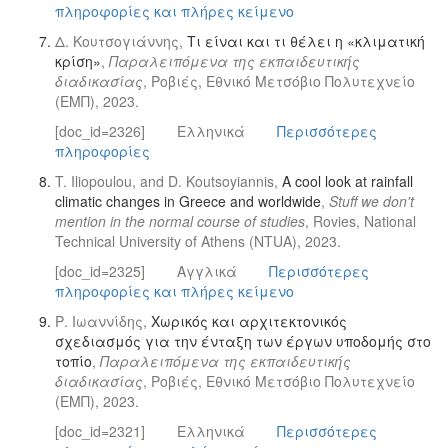
πληροφορίες και πλήρες κείμενο
Δ. Κουτσογιάννης,
Τι είναι και τι θέλει η «κλιματική
κρίση»
,
Παραλειπόμενα της εκπαιδευτικής
διαδικασίας
, Ροβιές, Εθνικό Μετσόβιο Πολυτεχνείο
(ΕΜΠ), 2023.
[doc_id=2326]
Ελληνικά
Περισσότερες
πληροφορίες
T. Iliopoulou, and D. Koutsoyiannis,
A cool look at rainfall
climatic changes in Greece and worldwide
,
Stuff we don't
mention in the normal course of studies
, Rovies, National
Technical University of Athens (NTUA), 2023.
[doc_id=2325]
Αγγλικά
Περισσότερες
πληροφορίες και πλήρες κείμενο
Ρ. Ιωαννίδης,
Χωρικός και αρχιτεκτονικός
σχεδιασμός για την ένταξη των έργων υποδομής στο
τοπίο
,
Παραλειπόμενα της εκπαιδευτικής
διαδικασίας
, Ροβιές, Εθνικό Μετσόβιο Πολυτεχνείο
(ΕΜΠ), 2023.
[doc_id=2321]
Ελληνικά
Περισσότερες