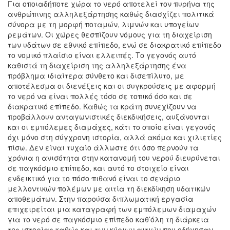
Για οποιαδήποτε χώρα το νερό αποτελεί τον πυρήνα της
ανθρώπινης αλληλεξάρτησης καθώς διασχίζει πολιτικά
σύνορα με τη μορφή ποταμών, λιμνών και υπογείων
ρεμάτων. Οι χώρες θεσπίζουν νόμους για τη διαχείριση
των υδάτων σε εθνικό επίπεδο, ενώ σε διακρατικό επίπεδο
το νομικό πλαίσιο είναι ελλειπές. Το γεγονός αυτό
καθιστά τη διαχείριση της αλληλεξάρτησης ένα
πρόβλημα ιδιαίτερα σύνθετο και δισεπίλυτο, με
αποτέλεσμα οι διενέξεις και οι συγκρούσεις με αφορμή
το νερό να είναι πολλές τόσο σε τοπικό όσο και σε
διακρατικό επίπεδο. Καθώς τα κράτη συνεχίζουν να
προβάλλουν ανταγωνιστικές διεκδικήσεις, αυξάνονται
και οι εμπόλεμες διαμάχες, κάτι το οποίο είναι γεγονός
όχι μόνο στη σύγχρονη ιστορία, αλλά ακόμα και χιλιετίες
πίσω. Δεν είναι τυχαίο άλλωστε ότι όσο περνούν τα
χρόνια η ανισότητα στην κατανομή του νερού διευρύνεται
σε παγκόσμιο επίπεδο, και αυτό το στοιχείο είναι
ενδεικτικό για το πόσο πιθανό είναι το σενάριο
μελλοντικών πολέμων με αιτία τη διεκδίκηση υδατικών
αποθεμάτων. Στην παρούσα διπλωματική εργασία
επιχειρείται μια καταγραφή των εμπόλεμων διαμαχών
για το νερό σε παγκόσμιο επίπεδο καθ’όλη τη διάρκεια
της ιστορίας καθώς και των κύριων αιτιών που οδήγησαν