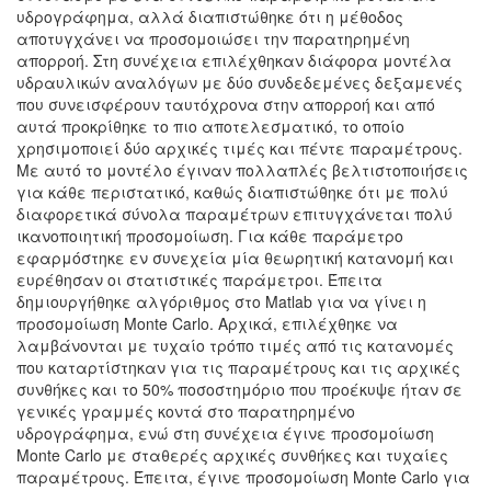
υδρογράφημα, αλλά διαπιστώθηκε ότι η μέθοδος
αποτυγχάνει να προσομοιώσει την παρατηρημένη
απορροή. Στη συνέχεια επιλέχθηκαν διάφορα μοντέλα
υδραυλικών αναλόγων με δύο συνδεδεμένες δεξαμενές
που συνεισφέρουν ταυτόχρονα στην απορροή και από
αυτά προκρίθηκε το πιο αποτελεσματικό, το οποίο
χρησιμοποιεί δύο αρχικές τιμές και πέντε παραμέτρους.
Με αυτό το μοντέλο έγιναν πολλαπλές βελτιστοποιήσεις
για κάθε περιστατικό, καθώς διαπιστώθηκε ότι με πολύ
διαφορετικά σύνολα παραμέτρων επιτυγχάνεται πολύ
ικανοποιητική προσομοίωση. Για κάθε παράμετρο
εφαρμόστηκε εν συνεχεία μία θεωρητική κατανομή και
ευρέθησαν οι στατιστικές παράμετροι. Έπειτα
δημιουργήθηκε αλγόριθμος στο Matlab για να γίνει η
προσομοίωση Monte Carlo. Αρχικά, επιλέχθηκε να
λαμβάνονται με τυχαίο τρόπο τιμές από τις κατανομές
που καταρτίστηκαν για τις παραμέτρους και τις αρχικές
συνθήκες και το 50% ποσοστημόριο που προέκυψε ήταν σε
γενικές γραμμές κοντά στο παρατηρημένο
υδρογράφημα, ενώ στη συνέχεια έγινε προσομοίωση
Monte Carlo με σταθερές αρχικές συνθήκες και τυχαίες
παραμέτρους. Έπειτα, έγινε προσομοίωση Monte Carlo για