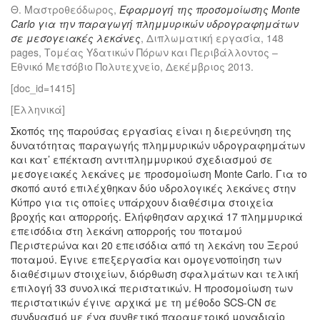
Θ. Μαστροθεόδωρος,
Εφαρμογή της προσομοίωσης Monte
Carlo για την παραγωγή πλημμυρικών υδρογραφημάτων
σε μεσογειακές λεκάνες
, Διπλωματική εργασία, 148
pages, Τομέας Υδατικών Πόρων και Περιβάλλοντος –
Εθνικό Μετσόβιο Πολυτεχνείο, Δεκέμβριος 2013.
[doc_id=1415]
[Ελληνικά]
Σκοπός της παρούσας εργασίας είναι η διερεύνηση της
δυνατότητας παραγωγής πλημμυρικών υδρογραφημάτων
και κατ’ επέκταση αντιπλημμυρικού σχεδιασμού σε
μεσογειακές λεκάνες με προσομοίωση Monte Carlo. Για το
σκοπό αυτό επιλέχθηκαν δύο υδρολογικές λεκάνες στην
Κύπρο για τις οποίες υπάρχουν διαθέσιμα στοιχεία
βροχής και απορροής. Ελήφθησαν αρχικά 17 πλημμυρικά
επεισόδια στη λεκάνη απορροής του ποταμού
Περιστερώνα και 20 επεισόδια από τη λεκάνη του Ξερού
ποταμού. Έγινε επεξεργασία και ομογενοποίηση των
διαθέσιμων στοιχείων, διόρθωση σφαλμάτων και τελική
επιλογή 33 συνολικά περιστατικών. Η προσομοίωση των
περιστατικών έγινε αρχικά με τη μέθοδο SCS-CN σε
συνδυασμό με ένα συνθετικό παραμετρικό μοναδιαίο