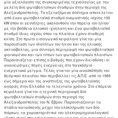
μία αξιολόγηση της συγκεκριμένης τεχνολογίας με την
μελέτη δύο φωτοβολταϊκών σταθμών στην περιοχή της
Αλεξανδρούπολης. Το εξεταζόμενο σύστημα αποτελείται
από έναν φωτοβολταϊκό σταθμό ονομαστικής ισχύος 100
kW όπου οι γεννήτριες ακολουθούν την πορεία του ηλίου
με την βοήθεια ηλιακού ιχνηλάτη και ένα φωτοβολταϊκό
σταθμό ίδιας ισχύος όπου τα πλαίσια έχουν σταθερή
κλίση. Στο πρώτο εισαγωγικό κεφάλαιο γίνεται μία
παρουσίαση των ιδιοτήτων του ήλιου και της ηλιακής
ακτινοβολίας, μια σύντομη περιγραφή του φωτοβολταϊκού
φαινομένου και των τύπων των φωτοβολταϊκών πλαισίων.
Παρουσιάζεται επίσης ο βαθμός που έχουν διεισδύσει οι
ανανεώσιμες πηγές ενέργειας στο παγκόσμιο
ενεργειακό μείγμα. Τέλος γίνεται μία ανασκόπηση του
θεσμικού πλαισίου που περιβάλλει τις Α.Π.Ε. από το 1985
έως σήμερα και της ανάπτυξης της φωτοβολταϊκής
αγοράς στην Ελλάδα τα τελευταία χρόνια. Στο επόμενο
κεφάλαιο γίνεται η τεχνική περιγραφή δύο
φωτοβολταϊκών σταθμών στην περιοχή της
Αλεξανδρούπολης του Ν. Έβρου. Παρουσιάζονται τα
στάδια κατασκευής μέχρι την ολοκλήρωση των δύο
πάρκων, τα χαρακτηριστικά του ηλεκτρομηχανολογικού
εξοπλισμού που επιλέχτηκε και γίνεται μία αναφορά των