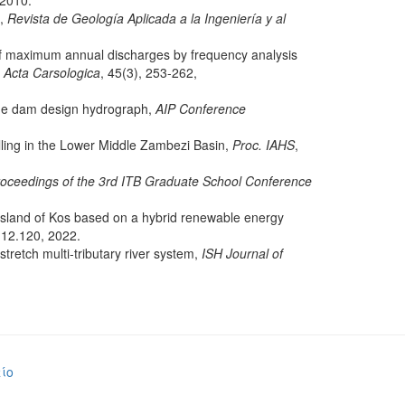
 2010.
a,
Revista de Geología Aplicada a la Ingeniería y al
n of maximum annual discharges by frequency analysis
,
Acta Carsologica
, 45(3), 253-262,
arge dam design hydrograph,
AIP Conference
elling in the Lower Middle Zambezi Basin,
Proc. IAHS
,
oceedings of the 3rd ITB Graduate School Conference
e island of Kos based on a hybrid renewable energy
.12.120, 2022.
retch multi-tributary river system,
ISH Journal of
ίο