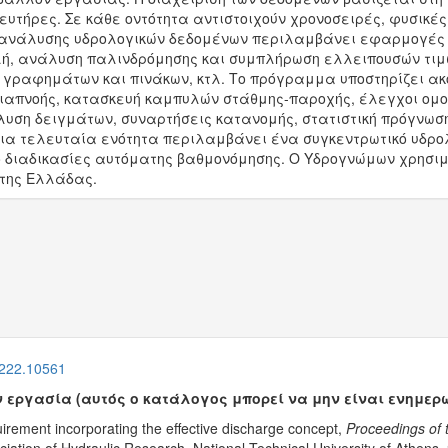
ευτήρες. Σε κάθε οντότητα αντιστοιχούν χρονοσειρές, φυσικές
 της ανάλυσης υδρολογικών δεδομένων περιλαμβάνει εφαρμογέ
ολή, ανάλυση παλινδρόμησης και συμπλήρωση ελλειπουσών τι
η γραφημάτων και πινάκων, κτλ. Το πρόγραμμα υποστηρίζει α
απνοής, κατασκευή καμπυλών στάθμης-παροχής, έλεγχοι ομογέ
υση δειγμάτων, συναρτήσεις κατανομής, στατιστική πρόγνωση
ια τελευταία ενότητα περιλαμβάνει ένα συγκεντρωτικό υδρο
ό διαδικασίες αυτόματης βαθμονόμησης. Ο Υδρογνώμων χρησιμ
 της Ελλάδας.
4222.10561
 εργασία (αυτός ο κατάλογος μπορεί να μην είναι ενημερ
quirement incorporating the effective discharge concept,
Proceedings of 