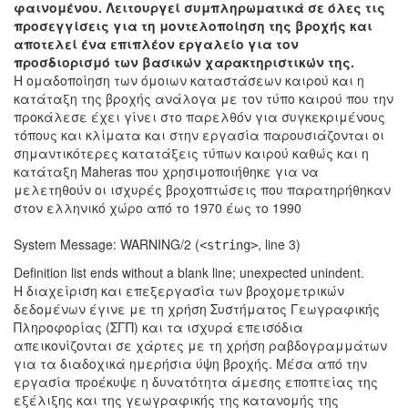
φαινομένου. Λειτουργεί συμπληρωματικά σε όλες τις
προσεγγίσεις για τη μοντελοποίηση της βροχής και
αποτελεί ένα επιπλέον εργαλείο για τον
προσδιορισμό των βασικών χαρακτηριστικών της.
Η ομαδοποίηση των όμοιων καταστάσεων καιρού και η
κατάταξη της βροχής ανάλογα με τον τύπο καιρού που την
προκάλεσε έχει γίνει στο παρελθόν για συγκεκριμένους
τόπους και κλίματα και στην εργασία παρουσιάζονται οι
σημαντικότερες κατατάξεις τύπων καιρού καθώς και η
κατάταξη Maheras που χρησιμοποιήθηκε για να
μελετηθούν οι ισχυρές βροχοπτώσεις που παρατηρήθηκαν
στον ελληνικό χώρο από το 1970 έως το 1990
System Message: WARNING/2 (
, line 3)
<string>
Definition list ends without a blank line; unexpected unindent.
Η διαχείριση και επεξεργασία των βροχομετρικών
δεδομένων έγινε με τη χρήση Συστήματος Γεωγραφικής
Πληροφορίας (ΣΓΠ) και τα ισχυρά επεισόδια
απεικονίζονται σε χάρτες με τη χρήση ραβδογραμμάτων
για τα διαδοχικά ημερήσια ύψη βροχής. Μέσα από την
εργασία προέκυψε η δυνατότητα άμεσης εποπτείας της
εξέλιξης και της γεωγραφικής της κατανομής της