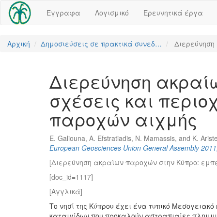
Έγγραφα
Λογισμικό
Ερευνητικά έργα
Αρχική
Δημοσιεύσεις σε πρακτικά συνεδ…
Διερεύνηση
Διερεύνηση ακραίω
σχέσεις και περιοχ
παροχών αιχμής
E. Galiouna, A. Efstratiadis, N. Mamassis, and K. Arist
European Geosciences Union General Assembly 2011, 
[Διερεύνηση ακραίων παροχών στην Κύπρο: εμπε
[doc_id=1117]
[Αγγλικά]
Το νησί της Κύπρου έχει ένα τυπικό Μεσογειακ
καταιγίδων που προκαλούν αστραπιαίες πλημμύ