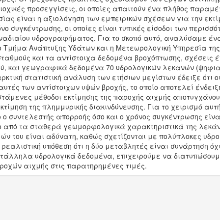
ιοχικές προσεγγίσεις, οι οποίες απαιτούν ένα πλήθος παραμέ
ασίας είναι η αξιολόγηση των εμπειρικών σχέσεων για την εκ
νο συγκέντρωσης, οι οποίες είναι τυπικές είσοδοι των περι
μοναδιαίου υδρογραφήματος. Για το σκοπό αυτό, αναλύσαμε έ
 Τμήμα Ανάπτυξης Υδάτων και η Μετεωρολογική Υπηρεσία της
σταθμούς και τα αντίστοιχα δεδομένα βροχόπτωσης, σχέσεις 
ού, και γεωγραφικά δεδομένα 70 υδρολογικών λεκανών (ψηφια
αρκτική στατιστική ανάλυση των ετήσιων μεγίστων έδειξε ότι 
αυτές των αντίστοιχων υψών βροχής, το οποίο αποτελεί ένδει
ιστάμενες μέθοδοι εκτίμησης της παροχής αιχμής αποτυγχάνο
κτίμηση της πλημμυρικής διακινδύνευσης. Για το χειρισμό αυ
ο συντελεστής απορροής όσο και ο χρόνος συγκέντρωσης είναι
νο από τα σταθερά γεωμορφολογικά χαρακτηριστικά της λεκάνη
μών του είναι αδύνατη, καθώς σχετίζονται με πολύπλοκες υδρο
ρεαλιστική υπόθεση ότι η δύο μεταβλητές είναι συνάρτηση όχ
τάλληλα υδρολογικά δεδομένα, επιχειρούμε να διατυπώσουμε
ροχών αιχμής στις παρατηρημένες τιμές.