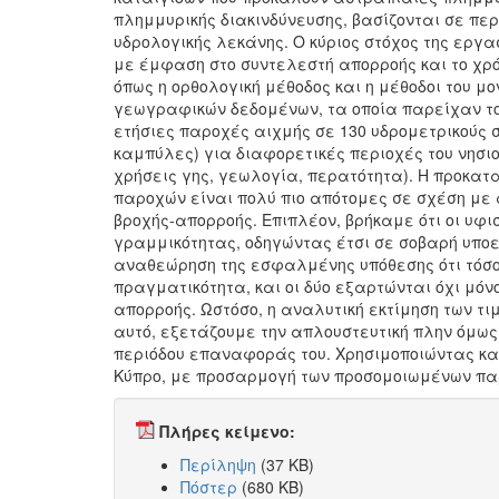
πλημμυρικής διακινδύνευσης, βασίζονται σε περ
υδρολογικής λεκάνης. Ο κύριος στόχος της εργ
με έμφαση στο συντελεστή απορροής και το χρό
όπως η ορθολογική μέθοδος και η μέθοδοι του 
γεωγραφικών δεδομένων, τα οποία παρείχαν το
ετήσιες παροχές αιχμής σε 130 υδρομετρικούς 
καμπύλες) για διαφορετικές περιοχές του νησι
χρήσεις γης, γεωλογία, περατότητα). Η προκατ
παροχών είναι πολύ πιο απότομες σε σχέση με 
βροχής-απορροής. Επιπλέον, βρήκαμε ότι οι υφ
γραμμικότητας, οδηγώντας έτσι σε σοβαρή υποε
αναθεώρηση της εσφαλμένης υπόθεσης ότι τόσο 
πραγματικότητα, και οι δύο εξαρτώνται όχι μό
απορροής. Ωστόσο, η αναλυτική εκτίμηση των τι
αυτό, εξετάζουμε την απλουστευτική πλην όμως 
περιόδου επαναφοράς του. Χρησιμοποιώντας κα
Κύπρο, με προσαρμογή των προσομοιωμένων πα
Πλήρες κείμενο:
Περίληψη
(37 KB)
Πόστερ
(680 KB)