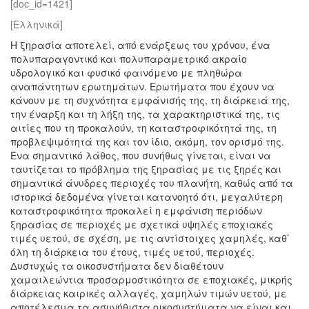
[doc_id=1421]
[Ελληνικά]
Η ξηρασία αποτελεί, από ενάρξεως του χρόνου, ένα
πολυπαραγοντικό και πολυπαραμετρικό ακραίο
υδρολογικό και φυσικό φαινόμενο με πληθώρα
αναπάντητων ερωτημάτων. Ερωτήματα που έχουν να
κάνουν με τη συχνότητα εμφάνισής της, τη διάρκειά της,
την έναρξη και τη λήξη της, τα χαρακτηριστικά της, τις
αιτίες που τη προκαλούν, τη καταστροφικότητά της, τη
προβλεψιμότητά της και τον ίδιο, ακόμη, τον ορισμό της.
Ένα σημαντικό λάθος, που συνήθως γίνεται, είναι να
ταυτίζεται το πρόβλημα της ξηρασίας με τις ξηρές και
σημαντικά άνυδρες περιοχές του πλανήτη, καθώς από τα
ιστορικά δεδομένα γίνεται κατανοητό ότι, μεγαλύτερη
καταστροφικότητα προκαλεί η εμφάνιση περιόδων
ξηρασίας σε περιοχές με σχετικά υψηλές εποχιακές
τιμές υετού, σε σχέση, με τις αντίστοιχες χαμηλές, καθ’
όλη τη διάρκεια του έτους, τιμές υετού, περιοχές.
Δυστυχώς τα οικοσυστήματα δεν διαθέτουν
χαμαιλεώντια προσαρμοστικότητα σε εποχιακές, μικρής
διάρκειας καιρικές αλλαγές, χαμηλών τιμών υετού, με
αποτέλεσμα τα ασυνήθιστα οικοσυστήματα να είναι και