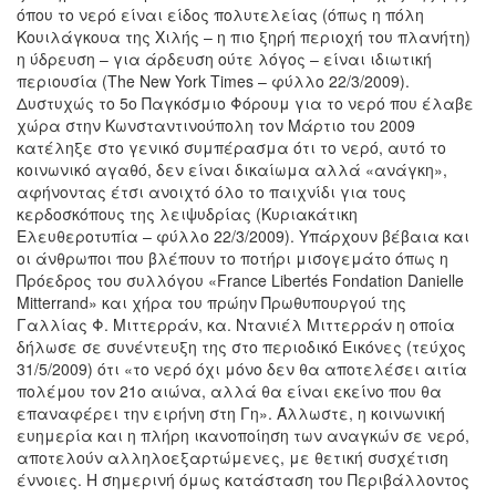
όπου το νερό είναι είδος πολυτελείας (όπως η πόλη
Κουιλάγκουα της Χιλής – η πιο ξηρή περιοχή του πλανήτη)
η ύδρευση – για άρδευση ούτε λόγος – είναι ιδιωτική
περιουσία (The New York Times – φύλλο 22/3/2009).
Δυστυχώς το 5ο Παγκόσμιο Φόρουμ για το νερό που έλαβε
χώρα στην Κωνσταντινούπολη τον Μάρτιο του 2009
κατέληξε στο γενικό συμπέρασμα ότι το νερό, αυτό το
κοινωνικό αγαθό, δεν είναι δικαίωμα αλλά «ανάγκη»,
αφήνοντας έτσι ανοιχτό όλο το παιχνίδι για τους
κερδοσκόπους της λειψυδρίας (Κυριακάτικη
Ελευθεροτυπία – φύλλο 22/3/2009). Υπάρχουν βέβαια και
οι άνθρωποι που βλέπουν το ποτήρι μισογεμάτο όπως η
Πρόεδρος του συλλόγου «France Libertés Fondation Danielle
Mitterrand» και χήρα του πρώην Πρωθυπουργού της
Γαλλίας Φ. Μιττερράν, κα. Ντανιέλ Μιττερράν η οποία
δήλωσε σε συνέντευξη της στο περιοδικό Εικόνες (τεύχος
31/5/2009) ότι «το νερό όχι μόνο δεν θα αποτελέσει αιτία
πολέμου τον 21ο αιώνα, αλλά θα είναι εκείνο που θα
επαναφέρει την ειρήνη στη Γη». Άλλωστε, η κοινωνική
ευημερία και η πλήρη ικανοποίηση των αναγκών σε νερό,
αποτελούν αλληλοεξαρτώμενες, με θετική συσχέτιση
έννοιες. Η σημερινή όμως κατάσταση του Περιβάλλοντος