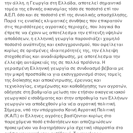
την άλλη, η Γεωργία στη Ελλάδα, αποτελεί σημαντικό
τομέα της εθνικής οικονομίας τόσο σε ποσοστό επί του
Α.Ε.Π. όσο και σε ποσοστό επί της συνολικής απασχόλησης.
Παρά τις ευνοϊκές κλιματικές συνθήκες που επικρατούν
στις περισσότερες αγροτικές περιοχές, που λογικά θα
έπρεπε να έχουν ως αποτέλεσμα την επίτευξη υψηλών
αποδόσεων, η ελληνική γεωργία παρουσιάζει χαμηλό
ποσοστό ανάπτυξης και εκσυγχρονισμού, που οφείλεται
κυρίως σε ορισμένες ιδιαιτερότητές της, την έλλειψη
στοχοθεσίας και αναδιάρθρωσης, με αποτέλεσμα την
έλλειψη αυτάρκειάς της σε πολλά προϊόντα. Η
γερασμένη Ελληνική γεωργία σε συνδυασμό βέβαια με
την μικρή προσπάθεια για εκσυγχρονισμό στους τομείς
της διοίκησης και αποκέντρωσης, έρευνας και
τεχνολογίας, ενημέρωσης και καθοδήγησης των αγροτών,
οδήγησε στη βαθμιαία μείωση του ετήσιου οικογενειακού
γεωργικού εισοδήματος και στην απροθυμία των Ελλήνων
γεωργών να αποδεχθούν μία νέα αγροτική πολιτική.
Σήμερα, υπό την υπάρχουσα Κοινή Αγροτική Πολιτική
(Κ.Α.Π.) οι Έλληνες αγρότες βασίζονται κυρίως στο
παρεχόμενο ποσό επιδοτήσεων και αποζημιώσεων
προκειμένου να διατηρήσουν μία σχετική ισορροπία στο