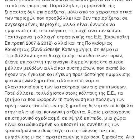
τα πλέον επιρρεπή. Παράλληλα, η εμφάνιση της
ξηρασίας δεν επηρεάζεται μόνο από τα χαρακτηριστικά
των περιοχών που προσβάλλει και δεν περιορίζεται σε
συγκεκριμένες περιοχές, αλλά είναι δυνατόν να
εμφανιστεί σε οποιαδήποτε περιοχή ανά τον κόσμο.
Ταυτόχρονα η αλλαγή στρατηγικής της Ε.Ε. (Ευρωπαϊκή
Επιτροπή 2007 & 2012) αλλά και της Παγκόσμιας
Κοινότητας (Συνδιάσκεψη Κοπεγχάγης), σε θέματα
Περιβάλλοντος και διαχείρισης των υδατικών πόρων,
έκανε επιτακτική την ανάγκη διερεύνησης στο άμεσο
μέλλον μεθόδων αλλά και συστημάτων, που σκοπό θα
έχουν την έγκαιρη και έγκυρη προειδοποίηση εμφάνισης
φαινομένων ξηρασίας αλλά και σενάρια
ελαχιστοποίησης των καταστροφικών της επιπτώσεων.
Ποτέ άλλοτε, τουλάχιστον στους κόλπους της Ε.Ε., τα
ζητήματα που αφορούν τη πρόγνωση και πρόληψη των
αρνητικών επιπτώσεων της ξηρασίας δεν ήταν τόσο ψηλά
στην πολιτική και κοινωνική ατζέντα. Χωρίς μακροχρόνιο
επιστημονικό σχεδιασμό, σε υψηλό επίπεδο, μια χώρα
είναι καταδικασμένη να υποστεί τις συνέπειες των
κραδασμών που συνεπάγεται ο επώδυνος τοκετός
εμφάνισης μιας παρατεταμένης περιόδου ξηρασίας. Από