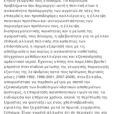
ετήσιο γεωργικό τους εισόδημά. Τα κυριότερα
προβλήματα που δημιουργεί αυτή η πολιτική είναι η
ανικανότητα προσαρμογής των αγροτών σε νέες πιο
επικερδείς και προσοδοφόρες καλλιέργειες, η έλλειψη
ποιοτικών προτύπων και ανταγωνιστικότητας των
παραγόμενων προϊόντων τους, η έλλειψη
διαπραγματευτικής ικανότητας και η μείωση της
αγοραστικής τους δύναμης, η αβεβαιότητα για το μέλλον
(πιθανή αλλαγή πολιτικής στο καθεστώς των
επιδοτήσεων), η ισχυρή εξάρτησή τους με τις
αποζημιώσεις και κυρίως η ανικανότητα υιοθέτησης
σύγχρονων μεθόδων καλλιέργειας και εξοικονόμησης
αρδευτικού νερού. Έχοντας επίσης στο παρελθόν βρεθεί
μπροστά στον κίνδυνο μείωσης της γεωργικής παραγωγής
εξαιτίας της λειψυδρίας κατά τους κρίσιμους θερινούς
μήνες (1989-1992, 1996-2001, 2007-2008), στην Ελλάδα,
αποφασίστηκε να παρθούν μέτρα με σκοπό την
εξοικονόμηση των διαθέσιμων υδατικών αποθεμάτων.
Δυστυχώς, η επικράτηση ικανοποιητικών τιμών υετού, τα
ενδιάμεσα και επόμενα χρόνια, έκανε τη περίπτωση της
ξηρασίας να φαντάζει ως ένας χθεσινοβραδινός
εφιάλτης που ξεχάστηκε μετά το πρωινό, ευχάριστο,
ξύπνημα. Είναι γνωστό άλλωστε ότι σε περιοχές της γης