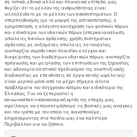
σε τοπικό, εθνικό αλλά και πλανητικό επίπεδο, μας
θυμίζει ότι το μέλλον της ανθρωπότητας είναι
αλληλένδετο με το μέλλον των οικοσυστημάτων. Ο
υπερπληθυσμός (με τη μορφή της αστικοποίησης), η
ερημοποίηση, η αλόγιστη κατάχρηση των φυσικών πόρων
και ειδικότερα των υδατικών πόρων (υπερκατανάλωση,
απώλειες δικτύων άρδευσης, χρήση συστημάτων
άρδευσης με αυξημένες απώλειες λειτουργίας,
ανυπαρξία νομοθετικού πλαισίου ελέγχου και
διαχείρισης των διαθέσιμων υδατικών πόρων, ανυπαρξία
πρόγνωσης και μετρίασης των επιπτώσεων της ξηρασίας
και αδυναμία ολιστικού σχεδιασμού της αναπτυξιακής
διαδικασίας με επενδύσεις σε έργα κοινής ωφέλειας)
είναι μερικά μόνο από τα μέχρι σήμερα άλυτα
προβλήματα του σύγχρονου κόσμου και ειδικότερα της
Ελλάδας. Για να ξεπεραστεί η
κοινωνικόπολιτικόοικονομική κρίση της εποχής μας,
οφείλουμε να επανεκτιμήσουμε τις βασικές μας ανάγκες
και τον τρόπο με τον οποίο τις ικανοποιούμε,
κληρονομώντας στα παιδία μας ένα καλύτερο
Περιβάλλον για να ζήσουν.