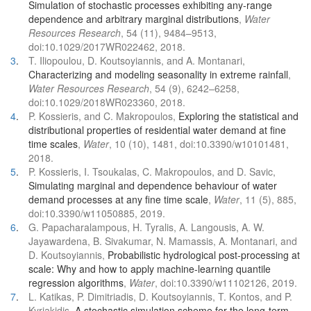
Simulation of stochastic processes exhibiting any-range
dependence and arbitrary marginal distributions
,
Water
Resources Research
, 54 (11), 9484–9513,
doi:10.1029/2017WR022462, 2018.
3
.
T. Iliopoulou, D. Koutsoyiannis, and A. Montanari,
Characterizing and modeling seasonality in extreme rainfall
,
Water Resources Research
, 54 (9), 6242–6258,
doi:10.1029/2018WR023360, 2018.
4
.
P. Kossieris, and C. Makropoulos,
Exploring the statistical and
distributional properties of residential water demand at fine
time scales
,
Water
, 10 (10), 1481, doi:10.3390/w10101481,
2018.
5
.
P. Kossieris, I. Tsoukalas, C. Makropoulos, and D. Savic,
Simulating marginal and dependence behaviour of water
demand processes at any fine time scale
,
Water
, 11 (5), 885,
doi:10.3390/w11050885, 2019.
6
.
G. Papacharalampous, H. Tyralis, A. Langousis, A. W.
Jayawardena, B. Sivakumar, N. Mamassis, A. Montanari, and
D. Koutsoyiannis,
Probabilistic hydrological post-processing at
scale: Why and how to apply machine-learning quantile
regression algorithms
,
Water
, doi:10.3390/w11102126, 2019.
7
.
L. Katikas, P. Dimitriadis, D. Koutsoyiannis, T. Kontos, and P.
Kyriakidis,
A stochastic simulation scheme for the long-term