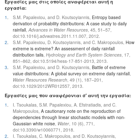
Εργασίες μας στις οποίες αναφέρεται αυτή η
εργασία:
1
.
S.M. Papalexiou, and D. Koutsoyiannis,
Entropy based
derivation of probability distributions: A case study to daily
rainfall
,
Advances in Water Resources
, 45, 51–57,
doi:10.1016/j.advwatres.2011.11.007, 2012.
2
.
S.M. Papalexiou, D. Koutsoyiannis, and C. Makropoulos,
How
extreme is extreme? An assessment of daily rainfall
distribution tails
,
Hydrology and Earth System Sciences
, 17,
851–862, doi:10.5194/hess-17-851-2013, 2013.
3
.
S.M. Papalexiou, and D. Koutsoyiannis,
Battle of extreme
value distributions: A global survey on extreme daily rainfall
,
Water Resources Research
, 49 (1), 187–201,
doi:10.1029/2012WR012557, 2013.
Εργασίες μας που αναφέρονται σ' αυτή την εργασία:
1
.
I. Tsoukalas, S.M. Papalexiou, A. Efstratiadis, and C.
Makropoulos,
A cautionary note on the reproduction of
dependencies through linear stochastic models with non-
Gaussian white noise
,
Water
, 10 (6), 771,
doi:10.3390/w10060771, 2018.
2
.
I. Tsoukalas, C. Makropoulos, and D. Koutsoyiannis,