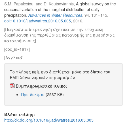
S.M. Papalexiou, and D. Koutsoyiannis,
A global survey on the
seasonal variation of the marginal distribution of daily
precipitation
,
Advances in Water Resources
, 94, 131–145,
doi:10.1016/j.advwatres.2016.05.005
, 2016.
[Παγκόσμια διερεύνηση σχετικά με την εποχιακή
διακύμανση της περιθώριας κατανομής της ημερήσιας
κατακρήμνισης]
[doc_id=1617]
[Αγγλικά]
Το πλήρες κείμενο διατίθεται μόνο στο δίκτυο του
ΕΜΠ λόγω νομικών περιορισμών
Συμπληρωματικό υλικό:
Προ-δοκίμιο
(2537 KB)
Βλέπε επίσης:
http://dx.doi.org/10.1016/j.advwatres.2016.05.005