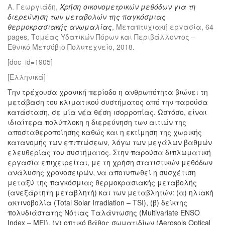
Α. Γεωργιάδη,
Χρήση οικονομετρικών μεθόδων για τη
διερεύνηση των μεταβολών της παγκόσμιας
θερμοκρασιακής ανωμαλίας
, Μεταπτυχιακή εργασία, 64
pages, Τομέας Υδατικών Πόρων και Περιβάλλοντος –
Εθνικό Μετσόβιο Πολυτεχνείο, 2018.
[doc_id=1905]
[Ελληνικά]
Την τρέχουσα χρονική περίοδο η ανθρωπότητα βιώνει τη
μετάβαση του κλιματικού συστήματος από την παρούσα
κατάσταση, σε μία νέα θέση ισορροπίας. Ωστόσο, είναι
ιδιαίτερα πολύπλοκη η διερεύνηση των αιτιών της
αποσταθεροποίησης καθώς και η εκτίμηση της χωρικής
κατανομής των επιπτώσεων, λόγω των μεγάλων βαθμών
ελευθερίας του συστήματος. Στην παρούσα διπλωματική
εργασία επιχειρείται, με τη χρήση στατιστικών μεθόδων
ανάλυσης χρονοσειρών, να αποτυπωθεί η συσχέτιση
μεταξύ της παγκόσμιας θερμοκρασιακής μεταβολής
(ανεξάρτητη μεταβλητή) και των μεταβλητών: (α) ηλιακή
ακτινοβολία (Total Solar Irradiation – TSI), (β) δείκτης
πολυδιάστατης Νότιας Ταλάντωσης (Multivariate ENSO
Index – MEI), (γ) οπτικό βάθος σωματιδίων (Aerosols Optical