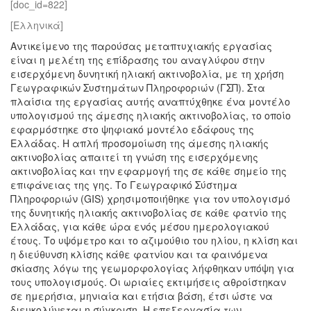
[doc_id=822]
[Ελληνικά]
Αντικείμενο της παρούσας μεταπτυχιακής εργασίας
είναι η μελέτη της επίδρασης του αναγλύφου στην
εισερχόμενη δυνητική ηλιακή ακτινοβολία, με τη χρήση
Γεωγραφικών Συστημάτων Πληροφοριών (ΓΣΠ). Στα
πλαίσια της εργασίας αυτής αναπτύχθηκε ένα μοντέλο
υπολογισμού της άμεσης ηλιακής ακτινοβολίας, το οποίο
εφαρμόστηκε στο ψηφιακό μοντέλο εδάφους της
Ελλάδας. Η απλή προσομοίωση της άμεσης ηλιακής
ακτινοβολίας απαιτεί τη γνώση της εισερχόμενης
ακτινοβολίας και την εφαρμογή της σε κάθε σημείο της
επιφάνειας της γης. Το Γεωγραφικό Σύστημα
Πληροφοριών (GIS) χρησιμοποιήθηκε για τον υπολογισμό
της δυνητικής ηλιακής ακτινοβολίας σε κάθε φατνίο της
Ελλάδας, για κάθε ώρα ενός μέσου ημερολογιακού
έτους. Το υψόμετρο και το αζιμούθιο του ηλίου, η κλίση και
η διεύθυνση κλίσης κάθε φατνίου και τα φαινόμενα
σκίασης λόγω της γεωμορφολογίας λήφθηκαν υπόψη για
τους υπολογισμούς. Οι ωριαίες εκτιμήσεις αθροίστηκαν
σε ημερήσια, μηνιαία και ετήσια βάση, έτσι ώστε να
διευκολύνεται η σύγκριση. Η επεξεργασία των