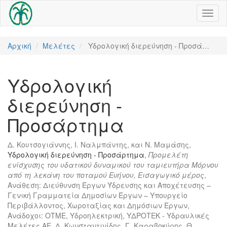
Toggl
naviga
Αρχική
Μελέτες
Υδρολογική διερεύνηση - Προσά…
Υδρολογική
διερεύνηση -
Προσάρτημα
Δ. Κουτσογιάννης, Ι. Ναλμπάντης, και Ν. Μαμάσης,
Υδρολογική διερεύνηση - Προσάρτημα
,
Προμελέτη
ενίσχυσης του υδατικού δυναμικού του ταμιευτήρα Μόρνου
από τη λεκάνη του ποταμού Ευήνου, Εισαγωγικό μέρος
,
Ανάθεση: Διεύθυνση Έργων Ύδρευσης και Αποχέτευσης –
Γενική Γραμματεία Δημοσίων Έργων – Υπουργείο
Περιβάλλοντος, Χωροταξίας και Δημόσιων Έργων,
Ανάδοχοι: ΟΤΜΕ, Υδροηλεκτρική, ΥΔΡΟΤΕΚ - Υδραυλικές
Μελέτες ΑΕ, Δ. Κωνσταντινίδης, Γ. Καραβοκύρης, Θ.