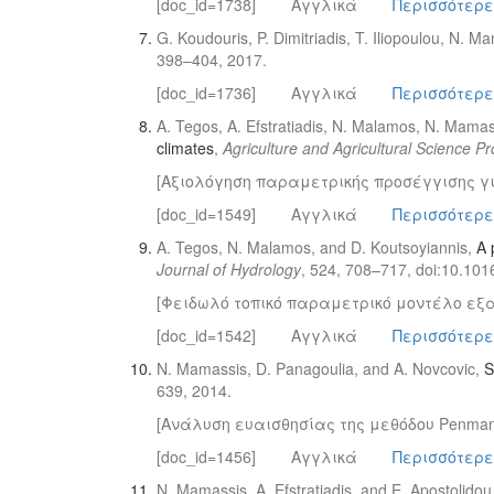
[doc_id=1738]
Αγγλικά
Περισσότερε
G. Koudouris, P. Dimitriadis, T. Iliopoulou, N. 
398–404, 2017.
[doc_id=1736]
Αγγλικά
Περισσότερε
A. Tegos, A. Efstratiadis, N. Malamos, N. Mamas
climates
,
Agriculture and Agricultural Science P
[Αξιολόγηση παραμετρικής προσέγγισης γι
[doc_id=1549]
Αγγλικά
Περισσότερε
A. Tegos, N. Malamos, and D. Koutsoyiannis,
A 
Journal of Hydrology
, 524, 708–717, doi:10.1016
[Φειδωλό τοπικό παραμετρικό μοντέλο εξα
[doc_id=1542]
Αγγλικά
Περισσότερε
N. Mamassis, D. Panagoulia, and A. Novcovic,
S
639, 2014.
[Ανάλυση ευαισθησίας της μεθόδου Penman
[doc_id=1456]
Αγγλικά
Περισσότερε
N. Mamassis, A. Efstratiadis, and E. Apostolidou