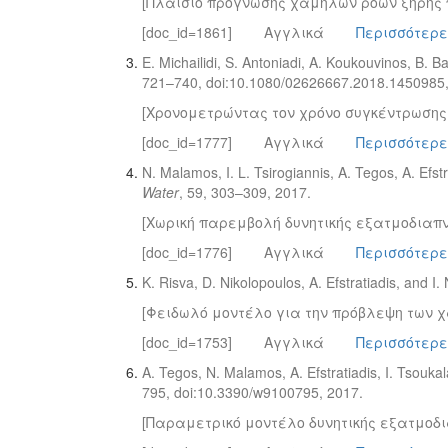
[Πλαίσιο πρόγνωσης χαμηλών ροών ξηρής
[doc_id=1861]
Αγγλικά
Περισσότερε
E. Michailidi, S. Antoniadi, A. Koukouvinos, B. Ba
721–740, doi:10.1080/02626667.2018.1450985,
[Χρονομετρώντας τον χρόνο συγκέντρωσης:
[doc_id=1777]
Αγγλικά
Περισσότερε
N. Malamos, I. L. Tsirogiannis, A. Tegos, A. Efst
Water
, 59, 303–309, 2017.
[Χωρική παρεμβολή δυνητικής εξατμοδιαπν
[doc_id=1776]
Αγγλικά
Περισσότερε
K. Risva, D. Nikolopoulos, A. Efstratiadis, and I.
[Φειδωλό μοντέλο για την πρόβλεψη των
[doc_id=1753]
Αγγλικά
Περισσότερε
A. Tegos, N. Malamos, A. Efstratiadis, I. Tsouka
795, doi:10.3390/w9100795, 2017.
[Παραμετρικό μοντέλο δυνητικής εξατμοδ