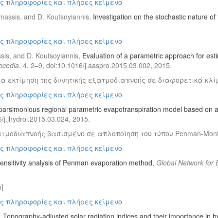
ς πληροφορίες και πλήρες κείμενο
Mamassis, and D. Koutsoyiannis,
Investigation on the stochastic nature of
ς πληροφορίες και πλήρες κείμενο
sis, and D. Koutsoyiannis,
Evaluation of a parametric approach for esti
rocedia
, 4, 2–9, doi:10.1016/j.aaspro.2015.03.002, 2015.
α εκτίμηση της δυνητικής εξατμοδιαπνοής σε διαφορετικά κλί
ς πληροφορίες και πλήρες κείμενο
parsimonious regional parametric evapotranspiration model based on a
/j.jhydrol.2015.03.024, 2015.
τμοδιαπνοής βασισμένο σε απλοποίηση του τύπου Penman-Monte
ς πληροφορίες και πλήρες κείμενο
ensitivity analysis of Penman evaporation method
,
Global Network for
]
ς πληροφορίες και πλήρες κείμενο
,
Topography-adjusted solar radiation indices and their importance in h