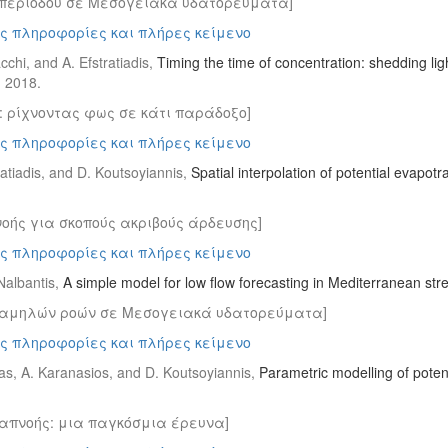
 περιόδου σε Μεσογειακά υδατορεύματα]
ς πληροφορίες και πλήρες κείμενο
cchi, and A. Efstratiadis,
Timing the time of concentration: shedding li
 2018.
 ρίχνοντας φως σε κάτι παράδοξο]
ς πληροφορίες και πλήρες κείμενο
ratiadis, and D. Koutsoyiannis,
Spatial interpolation of potential evapotr
οής για σκοπούς ακριβούς άρδευσης]
ς πληροφορίες και πλήρες κείμενο
 Nalbantis,
A simple model for low flow forecasting in Mediterranean st
 χαμηλών ροών σε Mεσογειακά υδατορεύματα]
ς πληροφορίες και πλήρες κείμενο
las, A. Karanasios, and D. Koutsoyiannis,
Parametric modelling of potent
ιαπνοής: μια παγκόσμια έρευνα]