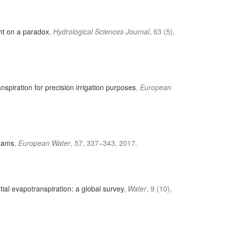
ght on a paradox
,
Hydrological Sciences Journal
, 63 (5),
anspiration for precision irrigation purposes
,
European
reams
,
European Water
, 57, 337–343, 2017.
ial evapotranspiration: a global survey
,
Water
, 9 (10),