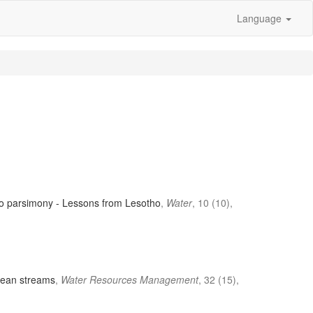
Language
to parsimony - Lessons from Lesotho
,
Water
, 10 (10),
anean streams
,
Water Resources Management
, 32 (15),