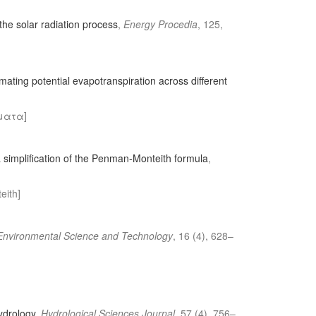
 the solar radiation process
,
Energy Procedia
, 125,
mating potential evapotranspiration across different
ματα]
 simplification of the Penman-Monteith formula
,
ith]
 Environmental Science and Technology
, 16 (4), 628–
ydrology
,
Hydrological Sciences Journal
, 57 (4), 756–