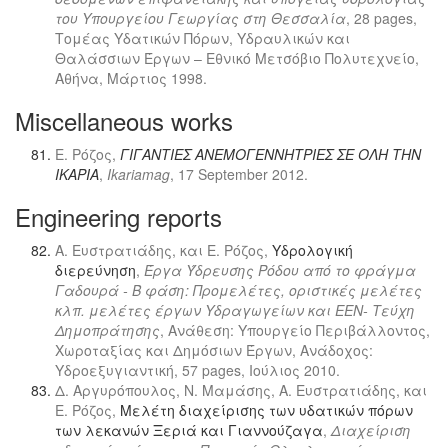
του Υπουργείου Γεωργίας στη Θεσσαλία
, 28 pages,
Τομέας Υδατικών Πόρων, Υδραυλικών και
Θαλάσσιων Έργων – Εθνικό Μετσόβιο Πολυτεχνείο,
Αθήνα, Μάρτιος 1998.
Miscellaneous works
Ε. Ρόζος,
ΓΙΓΑΝΤΙΕΣ ΑΝΕΜΟΓΕΝΝΗΤΡΙΕΣ ΣΕ ΟΛΗ ΤΗΝ
ΙΚΑΡΙΑ
,
Ikariamag
, 17 September 2012.
Engineering reports
Α. Ευστρατιάδης, και Ε. Ρόζος,
Υδρολογική
διερεύνηση
,
Έργα Ύδρευσης Ρόδου από το φράγμα
Γαδουρά - Β φάση: Προμελέτες, οριστικές μελέτες
κλπ. μελέτες έργων Υδραγωγείων και ΕΕΝ- Τεύχη
Δημοπράτησης
, Ανάθεση: Υπουργείο Περιβάλλοντος,
Χωροταξίας και Δημόσιων Έργων, Ανάδοχος:
Υδροεξυγιαντική, 57 pages, Ιούλιος 2010.
Δ. Αργυρόπουλος, Ν. Μαμάσης, Α. Ευστρατιάδης, και
Ε. Ρόζος,
Μελέτη διαχείρισης των υδατικών πόρων
των λεκανών Ξεριά και Γιαννούζαγα
,
Διαχείριση