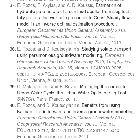
E. Rozos, Ε. Akylas, and A. D. Koussis,
Estimation of
hydraulic parameters of a confined aquifer from slug test in
fully penetrating well using a complete Quasi-Steady flow
model in an inverse optimal estimation procedure
,
European Geosciences Union General Assembly 2013,
Geophysical Research Abstracts, Vol. 15
, Vienna,
European Geosciences Union, Vienna, Austria, 2013.
E. Rozos, and D. Koutsoyiannis,
Studying solute transport
using parsimonious groundwater modelling
,
European
Geosciences Union General Assembly 2013, Geophysical
Research Abstracts, Vol. 15
, Vienna, EGU2013-2225,
doi:10.13140/RG.2.2.29516.62087, European Geosciences
Union, Vienna, Austria, 2013.
C. Makropoulos, and E. Rozos,
Managing the complete
Urban Water Cycle: the Urban Water Optioneering Tool
,
SWITCH
, Paris, France, 2011.
E. Rozos, and D. Koutsoyiannis,
Benefits from using
Kalman filter in forward and inverse groundwater modelling
,
European Geosciences Union General Assembly 2011,
Geophysical Research Abstracts, Vol. 13
, Vienna,
EGU2011-2212, doi:10.13140/RG.2.2.28114.15040,
European Geosciences Union, 2011.