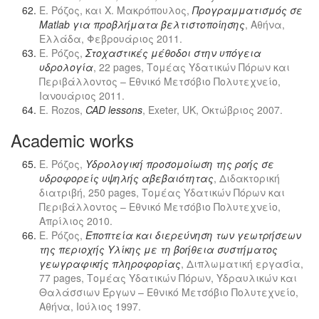
Ε. Ρόζος, και Χ. Μακρόπουλος,
Προγραμματισμός σε
Matlab για προβλήματα βελτιστοποίησης
, Αθήνα,
Ελλάδα, Φεβρουάριος 2011.
Ε. Ρόζος,
Στοχαστικές μέθοδοι στην υπόγεια
υδρολογία
, 22 pages, Τομέας Υδατικών Πόρων και
Περιβάλλοντος – Εθνικό Μετσόβιο Πολυτεχνείο,
Ιανουάριος 2011.
E. Rozos,
CAD lessons
, Exeter, UK, Οκτώβριος 2007.
Academic works
Ε. Ρόζος,
Υδρολογική προσομοίωση της ροής σε
υδροφορείς υψηλής αβεβαιότητας
, Διδακτορική
διατριβή, 250 pages, Τομέας Υδατικών Πόρων και
Περιβάλλοντος – Εθνικό Μετσόβιο Πολυτεχνείο,
Απρίλιος 2010.
Ε. Ρόζος,
Εποπτεία και διερεύνηση των γεωτρήσεων
της περιοχής Υλίκης με τη βοήθεια συστήματος
γεωγραφικής πληροφορίας
, Διπλωματική εργασία,
77 pages, Τομέας Υδατικών Πόρων, Υδραυλικών και
Θαλάσσιων Έργων – Εθνικό Μετσόβιο Πολυτεχνείο,
Αθήνα, Ιούλιος 1997.