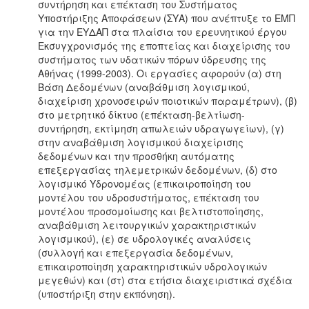
συντήρηση και επέκταση του Συστήματος
Υποστήριξης Αποφάσεων (ΣΥΑ) που ανέπτυξε το ΕΜΠ
για την ΕΥΔΑΠ στα πλαίσια του ερευνητικού έργου
Εκσυγχρονισμός της εποπτείας και διαχείρισης του
συστήματος των υδατικών πόρων ύδρευσης της
Αθήνας (1999-2003). Οι εργασίες αφορούν (α) στη
Βάση Δεδομένων (αναβάθμιση λογισμικού,
διαχείριση χρονοσειρών ποιοτικών παραμέτρων), (β)
στο μετρητικό δίκτυο (επέκταση-βελτίωση-
συντήρηση, εκτίμηση απωλειών υδραγωγείων), (γ)
στην αναβάθμιση λογισμικού διαχείρισης
δεδομένων και την προσθήκη αυτόματης
επεξεργασίας τηλεμετρικών δεδομένων, (δ) στο
λογισμικό Υδρονομέας (επικαιροποίηση του
μοντέλου του υδροσυστήματος, επέκταση του
μοντέλου προσομοίωσης και βελτιστοποίησης,
αναβάθμιση λειτουργικών χαρακτηριστικών
λογισμικού), (ε) σε υδρολογικές αναλύσεις
(συλλογή και επεξεργασία δεδομένων,
επικαιροποίηση χαρακτηριστικών υδρολογικών
μεγεθών) και (στ) στα ετήσια διαχειριστικά σχέδια
(υποστήριξη στην εκπόνηση).