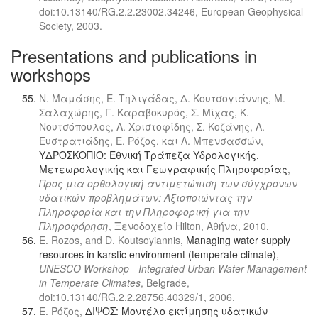
doi:10.13140/RG.2.2.23002.34246, European Geophysical
Society, 2003.
Presentations and publications in
workshops
Ν. Μαμάσης, Ε. Τηλιγάδας, Δ. Κουτσογιάννης, Μ.
Σαλαχώρης, Γ. Καραβοκυρός, Σ. Μίχας, Κ.
Νουτσόπουλος, Α. Χριστοφίδης, Σ. Κοζάνης, Α.
Ευστρατιάδης, Ε. Ρόζος, και Λ. Μπενσασσών,
ΥΔΡΟΣΚΟΠΙΟ: Εθνική Τράπεζα Υδρολογικής,
Μετεωρολογικής και Γεωγραφικής Πληροφορίας
,
Προς μια ορθολογική αντιμετώπιση των σύγχρονων
υδατικών προβλημάτων: Aξιοποιώντας την
Πληροφορία και την Πληροφορική για την
Πληροφόρηση
, Ξενοδοχείο Hilton, Αθήνα, 2010.
E. Rozos, and D. Koutsoyiannis,
Managing water supply
resources in karstic environment (temperate climate)
,
UNESCO Workshop - Integrated Urban Water Management
in Temperate Climates
, Belgrade,
doi:10.13140/RG.2.2.28756.40329/1, 2006.
Ε. Ρόζος,
ΔΙΨΟΣ: Μοντέλο εκτίμησης υδατικών