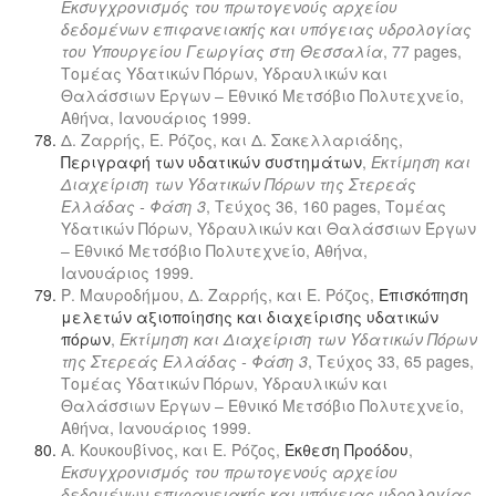
Εκσυγχρονισμός του πρωτογενούς αρχείου
δεδομένων επιφανειακής και υπόγειας υδρολογίας
του Υπουργείου Γεωργίας στη Θεσσαλία
, 77 pages,
Τομέας Υδατικών Πόρων, Υδραυλικών και
Θαλάσσιων Έργων – Εθνικό Μετσόβιο Πολυτεχνείο,
Αθήνα, Ιανουάριος 1999.
Δ. Ζαρρής, Ε. Ρόζος, και Δ. Σακελλαριάδης,
Περιγραφή των υδατικών συστημάτων
,
Εκτίμηση και
Διαχείριση των Υδατικών Πόρων της Στερεάς
Ελλάδας - Φάση 3
, Τεύχος 36, 160 pages, Τομέας
Υδατικών Πόρων, Υδραυλικών και Θαλάσσιων Έργων
– Εθνικό Μετσόβιο Πολυτεχνείο, Αθήνα,
Ιανουάριος 1999.
Ρ. Μαυροδήμου, Δ. Ζαρρής, και Ε. Ρόζος,
Επισκόπηση
μελετών αξιοποίησης και διαχείρισης υδατικών
πόρων
,
Εκτίμηση και Διαχείριση των Υδατικών Πόρων
της Στερεάς Ελλάδας - Φάση 3
, Τεύχος 33, 65 pages,
Τομέας Υδατικών Πόρων, Υδραυλικών και
Θαλάσσιων Έργων – Εθνικό Μετσόβιο Πολυτεχνείο,
Αθήνα, Ιανουάριος 1999.
Α. Κουκουβίνος, και Ε. Ρόζος,
Έκθεση Προόδου
,
Εκσυγχρονισμός του πρωτογενούς αρχείου
δεδομένων επιφανειακής και υπόγειας υδρολογίας