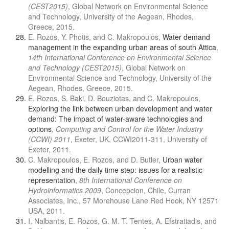
(CEST2015)
, Global Network on Environmental Science
and Technology, University of the Aegean, Rhodes,
Greece, 2015.
E. Rozos, Y. Photis, and C. Makropoulos,
Water demand
management in the expanding urban areas of south Attica
,
14th International Conference on Environmental Science
and Technology (CEST2015)
, Global Network on
Environmental Science and Technology, University of the
Aegean, Rhodes, Greece, 2015.
E. Rozos, S. Baki, D. Bouziotas, and C. Makropoulos,
Exploring the link between urban development and water
demand: The impact of water-aware technologies and
options
,
Computing and Control for the Water Industry
(CCWI) 2011
, Exeter, UK, CCWI2011-311, University of
Exeter, 2011.
C. Makropoulos, E. Rozos, and D. Butler,
Urban water
modelling and the daily time step: issues for a realistic
representation
,
8th International Conference on
Hydroinformatics 2009
, Concepcion, Chile, Curran
Associates, Inc., 57 Morehouse Lane Red Hook, NY 12571
USA, 2011.
I. Nalbantis, E. Rozos, G. M. T. Tentes, A. Efstratiadis, and