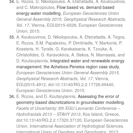
E. Rozos, D. Nikolopoulos, A. Efstratiadis, A. Koukouvinos,
and C. Makropoulos,
Flow based vs. demand based
energy-water modelling
,
European Geosciences Union
General Assembly 2015, Geophysical Research Abstracts,
Vol. 17
, Vienna, EGU2015-6528, European Geosciences
Union, 2015.
A. Koukouvinos, D. Nikolopoulos, A. Efstratiadis, A. Tegos,
E. Rozos, S.M. Papalexiou, P. Dimitriadis, Y. Markonis, P.
Kossieris, H. Tyralis, G. Karakatsanis, K. Tzouka, A.
Christofides, G. Karavokiros, A. Siskos, N. Mamassis, and
D. Koutsoyiannis,
Integrated water and renewable energy
management: the Acheloos-Peneios region case study
,
European Geosciences Union General Assembly 2015,
Geophysical Research Abstracts, Vol. 17
, Vienna,
EGU2015-4912, doi:10.13140/RG.2.2.17726.69440,
European Geosciences Union, 2015.
E. Rozos, and D. Koutsoyiannis,
Assessing the error of
geometry-based discretizations in groundwater modelling
,
Facets of Uncertainty: 5th EGU Leonardo Conference –
Hydrofractals 2013 – STAHY 2013
, Kos Island, Greece,
doi:10.13140/RG.2.2.17320.37120, European Geosciences
Union, International Association of Hydrological Sciences,
International Union of Geodesy and Geophysics, 2013.