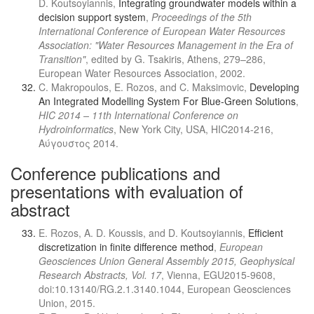
D. Koutsoyiannis,
Integrating groundwater models within a
decision support system
,
Proceedings of the 5th
International Conference of European Water Resources
Association: "Water Resources Management in the Era of
Transition"
, edited by G. Tsakiris, Athens, 279–286,
European Water Resources Association, 2002.
C. Makropoulos, E. Rozos, and C. Maksimovic,
Developing
An Integrated Modelling System For Blue-Green Solutions
,
HIC 2014 – 11th International Conference on
Hydroinformatics
, New York City, USA, HIC2014-216,
Αύγουστος 2014.
Conference publications and
presentations with evaluation of
abstract
E. Rozos, A. D. Koussis, and D. Koutsoyiannis,
Efficient
discretization in finite difference method
,
European
Geosciences Union General Assembly 2015, Geophysical
Research Abstracts, Vol. 17
, Vienna, EGU2015-9608,
doi:10.13140/RG.2.1.3140.1044, European Geosciences
Union, 2015.