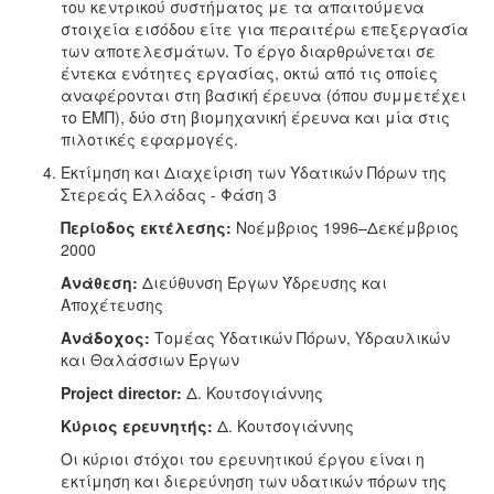
του κεντρικού συστήματος με τα απαιτούμενα
στοιχεία εισόδου είτε για περαιτέρω επεξεργασία
των αποτελεσμάτων. Το έργο διαρθρώνεται σε
έντεκα ενότητες εργασίας, οκτώ από τις οποίες
αναφέρονται στη βασική έρευνα (όπου συμμετέχει
το ΕΜΠ), δύο στη βιομηχανική έρευνα και μία στις
πιλοτικές εφαρμογές.
Εκτίμηση και Διαχείριση των Υδατικών Πόρων της
Στερεάς Ελλάδας - Φάση 3
Περίοδος εκτέλεσης:
Νοέμβριος 1996–Δεκέμβριος
2000
Ανάθεση:
Διεύθυνση Έργων Ύδρευσης και
Αποχέτευσης
Ανάδοχος:
Τομέας Υδατικών Πόρων, Υδραυλικών
και Θαλάσσιων Έργων
Project director:
Δ. Κουτσογιάννης
Κύριος ερευνητής:
Δ. Κουτσογιάννης
Οι κύριοι στόχοι του ερευνητικού έργου είναι η
εκτίμηση και διερεύνηση των υδατικών πόρων της