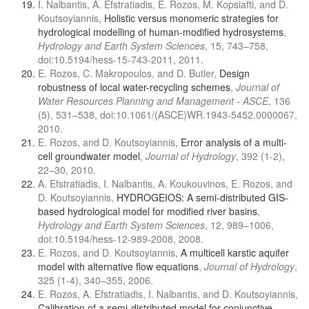
I. Nalbantis, A. Efstratiadis, E. Rozos, M. Kopsiafti, and D.
Koutsoyiannis,
Holistic versus monomeric strategies for
hydrological modelling of human-modified hydrosystems
,
Hydrology and Earth System Sciences
, 15, 743–758,
doi:10.5194/hess-15-743-2011, 2011.
E. Rozos, C. Makropoulos, and D. Butler,
Design
robustness of local water-recycling schemes
,
Journal of
Water Resources Planning and Management - ASCE
, 136
(5), 531–538, doi:10.1061/(ASCE)WR.1943-5452.0000067,
2010.
E. Rozos, and D. Koutsoyiannis,
Error analysis of a multi-
cell groundwater model
,
Journal of Hydrology
, 392 (1-2),
22–30, 2010.
A. Efstratiadis, I. Nalbantis, A. Koukouvinos, E. Rozos, and
D. Koutsoyiannis,
HYDROGEIOS: A semi-distributed GIS-
based hydrological model for modified river basins
,
Hydrology and Earth System Sciences
, 12, 989–1006,
doi:10.5194/hess-12-989-2008, 2008.
E. Rozos, and D. Koutsoyiannis,
A multicell karstic aquifer
model with alternative flow equations
,
Journal of Hydrology
,
325 (1-4), 340–355, 2006.
E. Rozos, A. Efstratiadis, I. Nalbantis, and D. Koutsoyiannis,
Calibration of a semi-distributed model for conjunctive