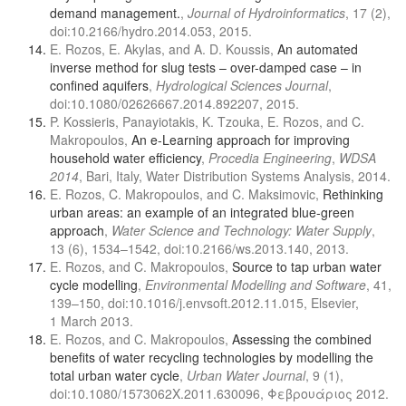
demand management.
,
Journal of Hydroinformatics
, 17 (2),
doi:10.2166/hydro.2014.053, 2015.
E. Rozos, Ε. Akylas, and A. D. Koussis,
An automated
inverse method for slug tests – over-damped case – in
confined aquifers
,
Hydrological Sciences Journal
,
doi:10.1080/02626667.2014.892207, 2015.
P. Kossieris, Panayiotakis, K. Tzouka, E. Rozos, and C.
Makropoulos,
An e-Learning approach for improving
household water efficiency
,
Procedia Engineering
,
WDSA
2014
, Bari, Italy, Water Distribution Systems Analysis, 2014.
E. Rozos, C. Makropoulos, and C. Maksimovic,
Rethinking
urban areas: an example of an integrated blue-green
approach
,
Water Science and Technology: Water Supply
,
13 (6), 1534–1542, doi:10.2166/ws.2013.140, 2013.
E. Rozos, and C. Makropoulos,
Source to tap urban water
cycle modelling
,
Environmental Modelling and Software
, 41,
139–150, doi:10.1016/j.envsoft.2012.11.015, Elsevier,
1 March 2013.
E. Rozos, and C. Makropoulos,
Assessing the combined
benefits of water recycling technologies by modelling the
total urban water cycle
,
Urban Water Journal
, 9 (1),
doi:10.1080/1573062X.2011.630096, Φεβρουάριος 2012.