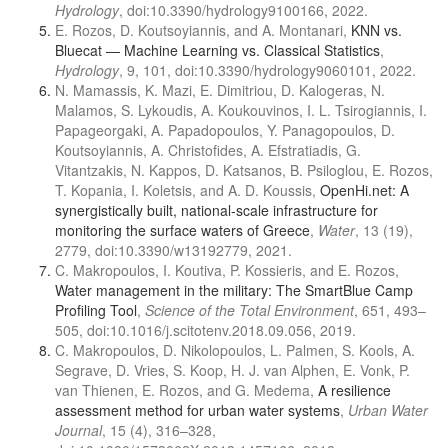
Hydrology
, doi:10.3390/hydrology9100166, 2022.
E. Rozos, D. Koutsoyiannis, and A. Montanari,
KNN vs.
Bluecat — Machine Learning vs. Classical Statistics
,
Hydrology
, 9, 101, doi:10.3390/hydrology9060101, 2022.
N. Mamassis, K. Mazi, E. Dimitriou, D. Kalogeras, N.
Malamos, S. Lykoudis, A. Koukouvinos, I. L. Tsirogiannis, I.
Papageorgaki, A. Papadopoulos, Y. Panagopoulos, D.
Koutsoyiannis, A. Christofides, A. Efstratiadis, G.
Vitantzakis, N. Kappos, D. Katsanos, B. Psiloglou, E. Rozos,
T. Kopania, I. Koletsis, and A. D. Koussis,
OpenHi.net: A
synergistically built, national-scale infrastructure for
monitoring the surface waters of Greece
,
Water
, 13 (19),
2779, doi:10.3390/w13192779, 2021.
C. Makropoulos, I. Koutiva, P. Kossieris, and E. Rozos,
Water management in the military: The SmartBlue Camp
Profiling Tool
,
Science of the Total Environment
, 651, 493–
505, doi:10.1016/j.scitotenv.2018.09.056, 2019.
C. Makropoulos, D. Nikolopoulos, L. Palmen, S. Kools, A.
Segrave, D. Vries, S. Koop, H. J. van Alphen, E. Vonk, P.
van Thienen, E. Rozos, and G. Medema,
A resilience
assessment method for urban water systems
,
Urban Water
Journal
, 15 (4), 316–328,