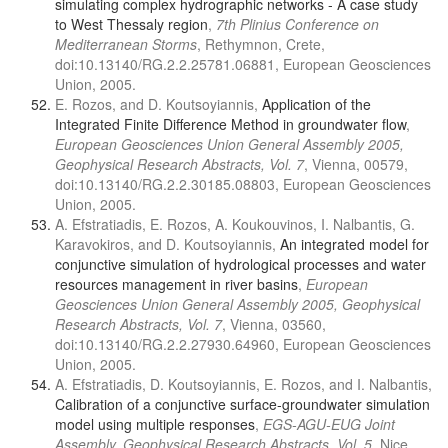
simulating complex hydrographic networks - A case study
to West Thessaly region
,
7th Plinius Conference on
Mediterranean Storms
, Rethymnon, Crete,
doi:10.13140/RG.2.2.25781.06881, European Geosciences
Union, 2005.
E. Rozos, and D. Koutsoyiannis,
Application of the
Integrated Finite Difference Method in groundwater flow
,
European Geosciences Union General Assembly 2005,
Geophysical Research Abstracts, Vol. 7
, Vienna, 00579,
doi:10.13140/RG.2.2.30185.08803, European Geosciences
Union, 2005.
A. Efstratiadis, E. Rozos, A. Koukouvinos, I. Nalbantis, G.
Karavokiros, and D. Koutsoyiannis,
An integrated model for
conjunctive simulation of hydrological processes and water
resources management in river basins
,
European
Geosciences Union General Assembly 2005, Geophysical
Research Abstracts, Vol. 7
, Vienna, 03560,
doi:10.13140/RG.2.2.27930.64960, European Geosciences
Union, 2005.
A. Efstratiadis, D. Koutsoyiannis, E. Rozos, and I. Nalbantis,
Calibration of a conjunctive surface-groundwater simulation
model using multiple responses
,
EGS-AGU-EUG Joint
Assembly, Geophysical Research Abstracts, Vol. 5
, Nice,