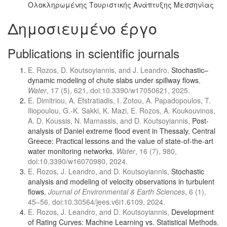
Ολοκληρωμένης Τουριστικής Ανάπτυξης Μεσσηνίας
Δημοσιευμένο έργο
Publications in scientific journals
E. Rozos, D. Koutsoyiannis, and J. Leandro,
Stochastic–
dynamic modeling of chute slabs under spillway flows
,
Water
, 17 (5), 621, doi:10.3390/w17050621, 2025.
E. Dimitriou, A. Efstratiadis, I. Zotou, A. Papadopoulos, T.
Iliopoulou, G.-K. Sakki, K. Mazi, E. Rozos, A. Koukouvinos,
A. D. Koussis, N. Mamassis, and D. Koutsoyiannis,
Post-
analysis of Daniel extreme flood event in Thessaly, Central
Greece: Practical lessons and the value of state-of-the-art
water monitoring networks
,
Water
, 16 (7), 980,
doi:10.3390/w16070980, 2024.
E. Rozos, J. Leandro, and D. Koutsoyiannis,
Stochastic
analysis and modeling of velocity observations in turbulent
flows
,
Journal of Environmental & Earth Sciences
, 6 (1),
45–56, doi:10.30564/jees.v6i1.6109, 2024.
E. Rozos, J. Leandro, and D. Koutsoyiannis,
Development
of Rating Curves: Machine Learning vs. Statistical Methods
,