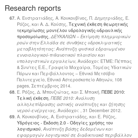
Research reports
Α. Ευστρατιάδης, Α. Κουκουβίνος, Π. Δημητριάδης, Ε.
Ρόζος, και Α. Δ. Κούσης,
Τεχνική έκθεση θεωρητικής
τεκμηρίωσης μοντέλου υδρολογικής-υδραυλικής
προσομοίωσης
,
ΔΕΥΚΑΛΙΩΝ – Εκτίμηση πλημμυρικών
ροών στην Ελλάδα σε συνθήκες υδροκλιματικής
μεταβλητότητας: Ανάπτυξη φυσικά εδραιωμένου
εννοιολογικού-πιθανοτικού πλαισίου και
υπολογιστικών εργαλείων
, Ανάδοχοι: ΕΤΜΕ: Πέππας
& Συν/τες Ε.Ε., Γραφείο Μαχαίρα, Τομέας Υδατικών
Πόρων και Περιβάλλοντος – Εθνικό Μετσόβιο
Πολυτεχνείο, Εθνικό Αστεροσκοπείο Αθηνών, 108
pages, Σεπτέμβριος 2014.
Ε. Ρόζος, Δ. Μπουζιώτας, και Σ. Μπακή,
ΠΕΒΕ 2010:
Τελική έκθεση
,
ΠΕΒΕ 2010: Ανάλυση
αλληλεπίδρασης αστικής ανάπτυξης και ζήτησης
νερού-ενέργειας
, Ανάδοχοι: , 31 December 2012.
Α. Κουκουβίνος, Α. Ευστρατιάδης, και Ε. Ρόζος,
Υδρόγειος - Έκδοση 2.0 - Οδηγίες χρήσης του
λογισµικού
,
Ανάπτυξη βάσης δεδομένων και
εφαρμογών λογισμικού σε διαδικτυακό περιβάλλον