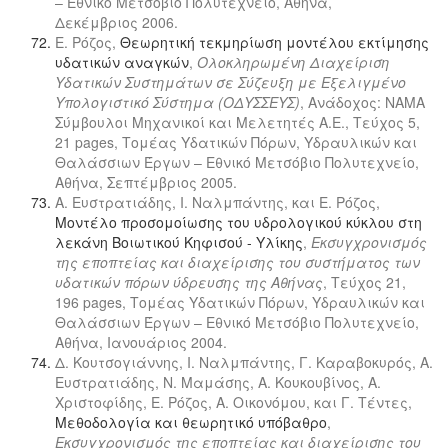
– Εθνικό Μετσόβιο Πολυτεχνείο, Αθήνα,
Δεκέμβριος 2006.
Ε. Ρόζος,
Θεωρητική τεκμηρίωση μοντέλου εκτίμησης
υδατικών αναγκών
,
Ολοκληρωμένη Διαχείριση
Υδατικών Συστημάτων σε Σύζευξη με Εξελιγμένο
Υπολογιστικό Σύστημα (ΟΔΥΣΣΕΥΣ)
, Ανάδοχος: ΝΑΜΑ
Σύμβουλοι Μηχανικοί και Μελετητές Α.Ε., Τεύχος 5,
21 pages, Τομέας Υδατικών Πόρων, Υδραυλικών και
Θαλάσσιων Έργων – Εθνικό Μετσόβιο Πολυτεχνείο,
Αθήνα, Σεπτέμβριος 2005.
Α. Ευστρατιάδης, Ι. Ναλμπάντης, και Ε. Ρόζος,
Μοντέλο προσομοίωσης του υδρολογικού κύκλου στη
λεκάνη Βοιωτικού Κηφισού - Υλίκης
,
Εκσυγχρονισμός
της εποπτείας και διαχείρισης του συστήματος των
υδατικών πόρων ύδρευσης της Αθήνας
, Τεύχος 21,
196 pages, Τομέας Υδατικών Πόρων, Υδραυλικών και
Θαλάσσιων Έργων – Εθνικό Μετσόβιο Πολυτεχνείο,
Αθήνα, Ιανουάριος 2004.
Δ. Κουτσογιάννης, Ι. Ναλμπάντης, Γ. Καραβοκυρός, Α.
Ευστρατιάδης, Ν. Μαμάσης, Α. Κουκουβίνος, Α.
Χριστοφίδης, Ε. Ρόζος, Α. Οικονόμου, και Γ. Τέντες,
Μεθοδολογία και θεωρητικό υπόβαθρο
,
Εκσυγχρονισμός της εποπτείας και διαχείρισης του