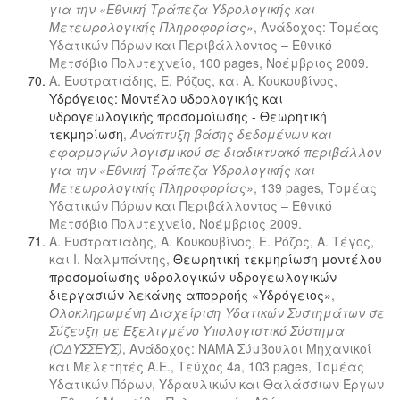
για την «Εθνική Τράπεζα Υδρολογικής και
Μετεωρολογικής Πληροφορίας»
, Ανάδοχος: Τομέας
Υδατικών Πόρων και Περιβάλλοντος – Εθνικό
Μετσόβιο Πολυτεχνείο, 100 pages, Νοέμβριος 2009.
Α. Ευστρατιάδης, Ε. Ρόζος, και Α. Κουκουβίνος,
Υδρόγειος: Μοντέλο υδρολογικής και
υδρογεωλογικής προσομοίωσης - Θεωρητική
τεκμηρίωση
,
Ανάπτυξη βάσης δεδομένων και
εφαρμογών λογισμικού σε διαδικτυακό περιβάλλον
για την «Εθνική Τράπεζα Υδρολογικής και
Μετεωρολογικής Πληροφορίας»
, 139 pages, Τομέας
Υδατικών Πόρων και Περιβάλλοντος – Εθνικό
Μετσόβιο Πολυτεχνείο, Νοέμβριος 2009.
Α. Ευστρατιάδης, Α. Κουκουβίνος, Ε. Ρόζος, Α. Τέγος,
και Ι. Ναλμπάντης,
Θεωρητική τεκμηρίωση μοντέλου
προσομοίωσης υδρολογικών-υδρογεωλογικών
διεργασιών λεκάνης απορροής «Υδρόγειος»
,
Ολοκληρωμένη Διαχείριση Υδατικών Συστημάτων σε
Σύζευξη με Εξελιγμένο Υπολογιστικό Σύστημα
(ΟΔΥΣΣΕΥΣ)
, Ανάδοχος: ΝΑΜΑ Σύμβουλοι Μηχανικοί
και Μελετητές Α.Ε., Τεύχος 4a, 103 pages, Τομέας
Υδατικών Πόρων, Υδραυλικών και Θαλάσσιων Έργων