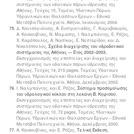
συστήματος των υδατικών πόρων ύδρευσης της
Αθήνας
, Τεύχος 15, Τομέας Υδατικών Πόρων,
Υδραυλικών και Θαλάσσιων Έργων – Εθνικό
Μετσόβιο Πολυτεχνείο, Αθήνα, Ιανουάριος 2004.
Δ. Κουτσογιάννης, Α. Ευστρατιάδης, Γ. Καραβοκυρός,
Α. Κουκουβίνος, Ν. Μαμάσης, Ι. Ναλμπάντης, Ε. Ρόζος,
Χ. Καρόπουλος, Α. Νασίκας, Ε. Νεστορίδου, και Δ.
Νικολόπουλος,
Σχέδιο διαχείρισης του υδροδοτικού
συστήματος της Αθήνας — Έτος 2002–2003
,
Εκσυγχρονισμός της εποπτείας και διαχείρισης του
συστήματος των υδατικών πόρων ύδρευσης της
Αθήνας
, Τεύχος 14, 215 pages, Τομέας Υδατικών
Πόρων, Υδραυλικών και Θαλάσσιων Έργων – Εθνικό
Μετσόβιο Πολυτεχνείο, Αθήνα, Δεκέμβριος 2002.
Ι. Ναλμπάντης, και Ε. Ρόζος,
Σύστημα προσομοίωσης
του υδρολογικού κύκλου στη λεκάνη Β. Κηφισού
,
Εκσυγχρονισμός της εποπτείας και διαχείρισης του
συστήματος των υδατικών πόρων ύδρευσης της
Αθήνας
, Τεύχος 10, 72 pages, Τομέας Υδατικών
Πόρων, Υδραυλικών και Θαλάσσιων Έργων – Εθνικό
Μετσόβιο Πολυτεχνείο, Αθήνα, Δεκέμβριος 2000.
Α. Κουκουβίνος, και Ε. Ρόζος,
Τελική Έκθεση
,