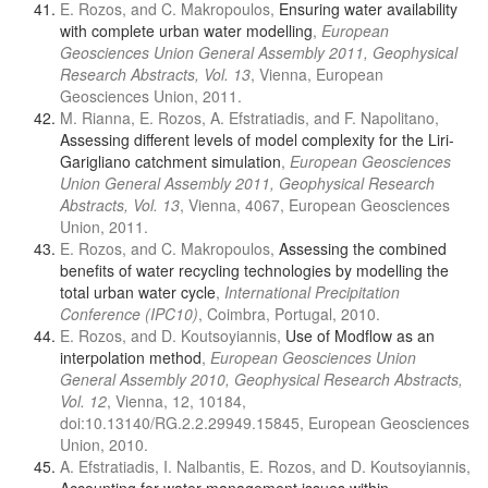
E. Rozos, and C. Makropoulos,
Ensuring water availability
with complete urban water modelling
,
European
Geosciences Union General Assembly 2011, Geophysical
Research Abstracts, Vol. 13
, Vienna, European
Geosciences Union, 2011.
M. Rianna, E. Rozos, A. Efstratiadis, and F. Napolitano,
Assessing different levels of model complexity for the Liri-
Garigliano catchment simulation
,
European Geosciences
Union General Assembly 2011, Geophysical Research
Abstracts, Vol. 13
, Vienna, 4067, European Geosciences
Union, 2011.
E. Rozos, and C. Makropoulos,
Assessing the combined
benefits of water recycling technologies by modelling the
total urban water cycle
,
International Precipitation
Conference (IPC10)
, Coimbra, Portugal, 2010.
E. Rozos, and D. Koutsoyiannis,
Use of Modflow as an
interpolation method
,
European Geosciences Union
General Assembly 2010, Geophysical Research Abstracts,
Vol. 12
, Vienna, 12, 10184,
doi:10.13140/RG.2.2.29949.15845, European Geosciences
Union, 2010.
A. Efstratiadis, I. Nalbantis, E. Rozos, and D. Koutsoyiannis,