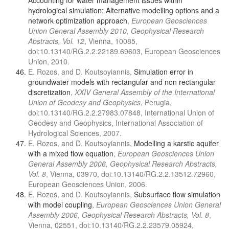
Accounting for water management issues within
hydrological simulation: Alternative modelling options and a
network optimization approach
,
European Geosciences
Union General Assembly 2010, Geophysical Research
Abstracts, Vol. 12
, Vienna, 10085,
doi:10.13140/RG.2.2.22189.69603, European Geosciences
Union, 2010.
E. Rozos, and D. Koutsoyiannis,
Simulation error in
groundwater models with rectangular and non rectangular
discretization
,
XXIV General Assembly of the International
Union of Geodesy and Geophysics
, Perugia,
doi:10.13140/RG.2.2.27983.07848, International Union of
Geodesy and Geophysics, International Association of
Hydrological Sciences, 2007.
E. Rozos, and D. Koutsoyiannis,
Modelling a karstic aquifer
with a mixed flow equation
,
European Geosciences Union
General Assembly 2006, Geophysical Research Abstracts,
Vol. 8
, Vienna, 03970, doi:10.13140/RG.2.2.13512.72960,
European Geosciences Union, 2006.
E. Rozos, and D. Koutsoyiannis,
Subsurface flow simulation
with model coupling
,
European Geosciences Union General
Assembly 2006, Geophysical Research Abstracts, Vol. 8
,
Vienna, 02551, doi:10.13140/RG.2.2.23579.05924,