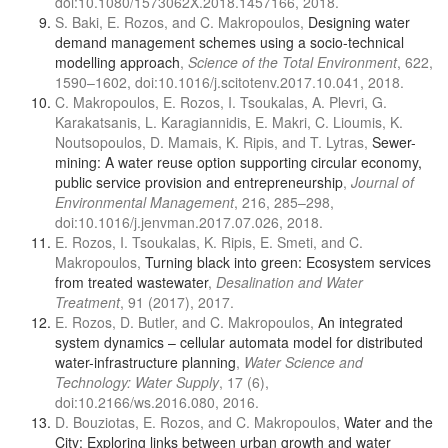
doi:10.1080/1573062X.2018.1457166, 2018.
S. Baki, E. Rozos, and C. Makropoulos,
Designing water
demand management schemes using a socio-technical
modelling approach
,
Science of the Total Environment
, 622,
1590–1602, doi:10.1016/j.scitotenv.2017.10.041, 2018.
C. Makropoulos, E. Rozos, I. Tsoukalas, A. Plevri, G.
Karakatsanis, L. Karagiannidis, E. Makri, C. Lioumis, K.
Noutsopoulos, D. Mamais, K. Ripis, and T. Lytras,
Sewer-
mining: A water reuse option supporting circular economy,
public service provision and entrepreneurship
,
Journal of
Environmental Management
, 216, 285–298,
doi:10.1016/j.jenvman.2017.07.026, 2018.
E. Rozos, I. Tsoukalas, K. Ripis, E. Smeti, and C.
Makropoulos,
Turning black into green: Ecosystem services
from treated wastewater
,
Desalination and Water
Treatment
, 91 (2017), 2017.
E. Rozos, D. Butler, and C. Makropoulos,
An integrated
system dynamics – cellular automata model for distributed
water-infrastructure planning
,
Water Science and
Technology: Water Supply
, 17 (6),
doi:10.2166/ws.2016.080, 2016.
D. Bouziotas, E. Rozos, and C. Makropoulos,
Water and the
City: Exploring links between urban growth and water