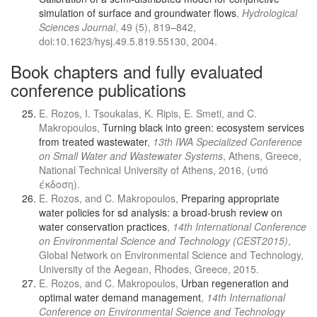
simulation of surface and groundwater flows
,
Hydrological
Sciences Journal
, 49 (5), 819–842,
doi:10.1623/hysj.49.5.819.55130, 2004.
Book chapters and fully evaluated
conference publications
E. Rozos, I. Tsoukalas, K. Ripis, E. Smeti, and C.
Makropoulos,
Turning black into green: ecosystem services
from treated wastewater
,
13th IWA Specialized Conference
on Small Water and Wastewater Systems
, Athens, Greece,
National Technical University of Athens, 2016, (υπό
έκδοση).
E. Rozos, and C. Makropoulos,
Preparing appropriate
water policies for sd analysis: a broad-brush review on
water conservation practices
,
14th International Conference
on Environmental Science and Technology (CEST2015)
,
Global Network on Environmental Science and Technology,
University of the Aegean, Rhodes, Greece, 2015.
E. Rozos, and C. Makropoulos,
Urban regeneration and
optimal water demand management
,
14th International
Conference on Environmental Science and Technology